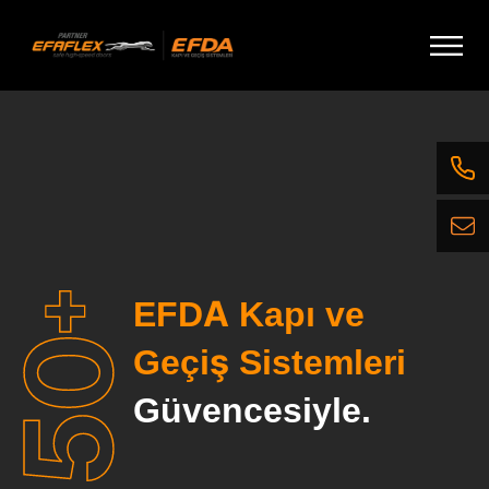
Kapısı
İçeriğe
geç
EFA-SST® N Premium
EFDA Kapı ve
Geçiş Sistemleri
Güvencesiyle.